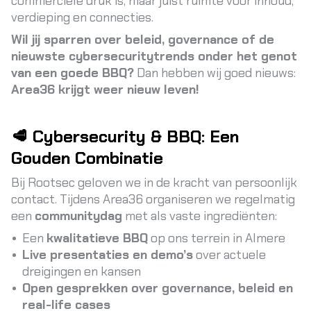
commerciële druk is, maar juist ruimte voor inhoud,
verdieping en connecties.
Wil jij sparren over beleid, governance of de
nieuwste cybersecuritytrends onder het genot
van een goede BBQ?
Dan hebben wij goed nieuws:
Area36 krijgt weer nieuw leven!
🥩 Cybersecurity & BBQ: Een
Gouden Combinatie
Bij Rootsec geloven we in de kracht van persoonlijk
contact. Tijdens Area36 organiseren we regelmatig
een
communitydag
met als vaste ingrediënten:
Een
kwalitatieve BBQ
op ons terrein in Almere
Live presentaties en demo’s
over actuele
dreigingen en kansen
Open gesprekken over governance, beleid en
real-life cases