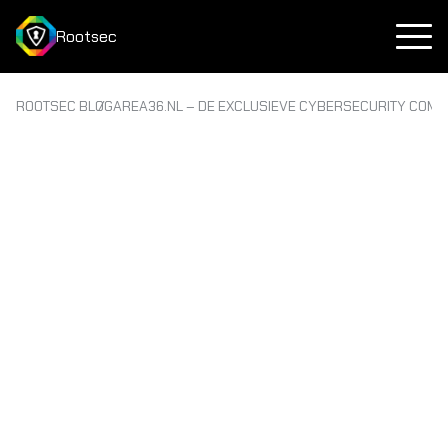
Rootsec
ROOTSEC BLOG
AREA36.NL – DE EXCLUSIEVE CYBERSECURITY COMMUN