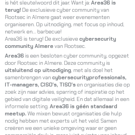
is hét sleutelwoord dit jaar. Want ja:
Area36 is
terug
!
De exclusieve cyber community van
Rootsec in Almere gaat weer evenementen
organiseren. Op uitnodiging, met focus op inhoud,
netwerk en… barbecue!
Area36 is terug! De exclusieve
cybersecurity
community Almere
van Rootsec.
Area36
is een besloten cyber community, opgezet
door Rootsec in Almere. Deze community is
uitsluitend op uitnodiging
, met als doel het
samenbrengen van
cybersecurityprofessionals,
IT-managers, CISO’s, TISO’s
en organisaties die op
zoek zijn naar advies, sparring of inspiratie op het
gebied van digitale veiligheid. En dat allemaal in een
informele setting.
Area36 is géén standaard
meetup.
We mixen bewust organisaties die hulp
nodig hebben met experts uit het veld. Samen
creëren we een unieke omgeving waar er geen