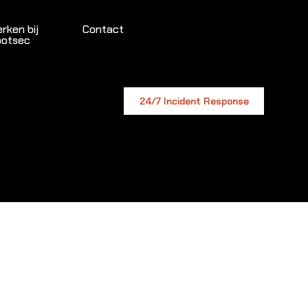
rken bij
Contact
otsec
24/7 Incident Response