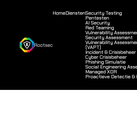
Home
Diensten
Security Testing
Pentesten
AI Security
Red Teaming
Vulnerability Assessme
Security Assessment
Vulnerability Assessme
Rootsec
(VAPT)
Incident & Crisisbeheer
Cyber Crisisbeheer
Phishing Simulatie
Social Engineering As
Managed XDR
Proactieve Detectie &