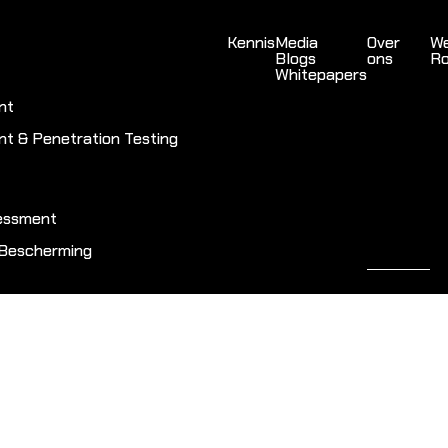
Kennis
Media
Over
We
Blogs
ons
Ro
Whitepapers
nt
nt & Penetration Testing
sessment
 Bescherming