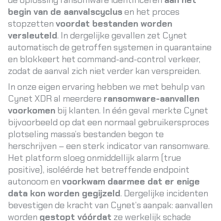
de oplossing ransomware identificeren
aan het
begin van de aanvalscyclus
en het proces
stopzetten
voordat bestanden worden
versleuteld
. In dergelijke gevallen zet Cynet
automatisch de getroffen systemen in quarantaine
en blokkeert het command-and-control verkeer,
zodat de aanval zich niet verder kan verspreiden.
In onze eigen ervaring hebben we met behulp van
Cynet XDR al meerdere
ransomware-aanvallen
voorkomen
bij klanten. In één geval merkte Cynet
bijvoorbeeld op dat een normaal gebruikersproces
plotseling massa’s bestanden begon te
herschrijven – een sterk indicator van ransomware.
Het platform sloeg onmiddellijk alarm (true
positive), isoléérde het betreffende endpoint
autonoom en
voorkwam daarmee dat er enige
data kon worden gegijzeld
. Dergelijke incidenten
bevestigen de kracht van Cynet’s aanpak: aanvallen
worden
gestopt vóórdat
ze werkelijk schade