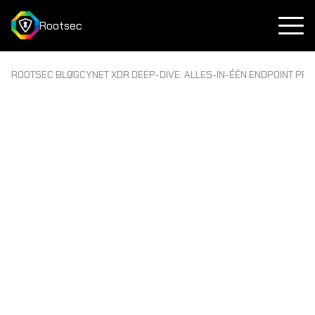
Rootsec
ROOTSEC BLOG
CYNET XDR DEEP-DIVE: ALLES-IN-ÉÉN ENDPOINT PR