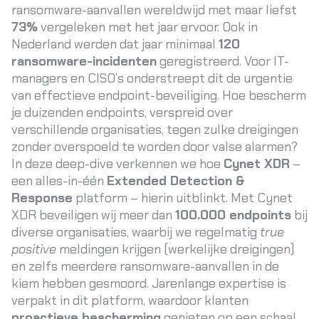
ransomware-aanvallen wereldwijd met maar liefst
73%
vergeleken met het jaar ervoor
. Ook in
Nederland werden dat jaar minimaal
120
ransomware-incidenten
geregistreerd
. Voor IT-
managers en CISO’s onderstreept dit de urgentie
van effectieve endpoint-beveiliging. Hoe bescherm
je duizenden endpoints, verspreid over
verschillende organisaties, tegen zulke dreigingen
zonder overspoeld te worden door valse alarmen?
In deze deep-dive verkennen we hoe
Cynet XDR
–
een alles-in-één
Extended Detection &
Response
platform – hierin uitblinkt. Met Cynet
XDR beveiligen wij meer dan
100.000 endpoints
bij
diverse organisaties, waarbij we regelmatig
true
positive
meldingen krijgen (werkelijke dreigingen)
en zelfs meerdere ransomware-aanvallen in de
kiem hebben gesmoord. Jarenlange expertise is
verpakt in dit platform, waardoor klanten
proactieve bescherming
genieten op een schaal