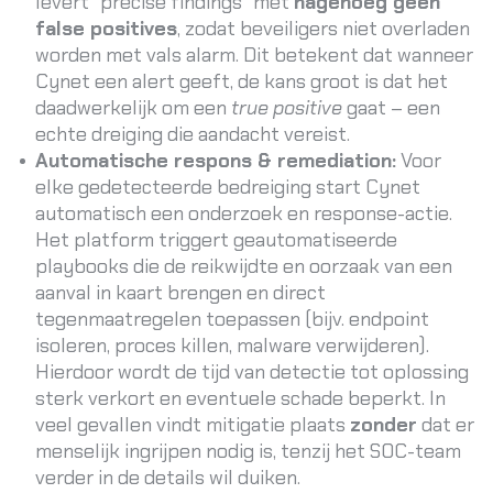
levert “precise findings” met
nagenoeg geen
false positives
, zodat beveiligers niet overladen
worden met vals alarm
. Dit betekent dat wanneer
Cynet een alert geeft, de kans groot is dat het
daadwerkelijk om een
true positive
gaat – een
echte dreiging die aandacht vereist.
Automatische respons & remediation:
Voor
elke gedetecteerde bedreiging start Cynet
automatisch een onderzoek en response-actie.
Het platform triggert geautomatiseerde
playbooks die de reikwijdte en oorzaak van een
aanval in kaart brengen en direct
tegenmaatregelen toepassen (bijv. endpoint
isoleren, proces killen, malware verwijderen)
.
Hierdoor wordt de tijd van detectie tot oplossing
sterk verkort en eventuele schade beperkt
. In
veel gevallen vindt mitigatie plaats
zonder
dat er
menselijk ingrijpen nodig is, tenzij het SOC-team
verder in de details wil duiken.