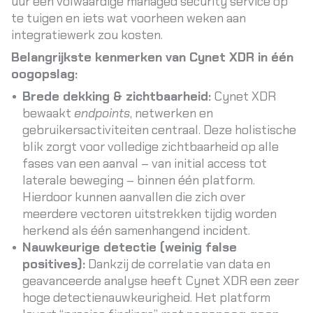
uur een volwaardige managed security service op
te tuigen
en iets wat voorheen weken aan
integratiewerk zou kosten.
Belangrijkste kenmerken van Cynet XDR in één
oogopslag:
Brede dekking & zichtbaarheid:
Cynet XDR
bewaakt
endpoints
, netwerken en
gebruikersactiviteiten centraal. Deze holistische
blik zorgt voor volledige zichtbaarheid op alle
fases van een aanval – van initial access tot
laterale beweging – binnen één platform
.
Hierdoor kunnen aanvallen die zich over
meerdere vectoren uitstrekken tijdig worden
herkend als één samenhangend incident.
Nauwkeurige detectie (weinig false
positives):
Dankzij de correlatie van data en
geavanceerde analyse heeft Cynet XDR een zeer
hoge detectienauwkeurigheid. Het platform