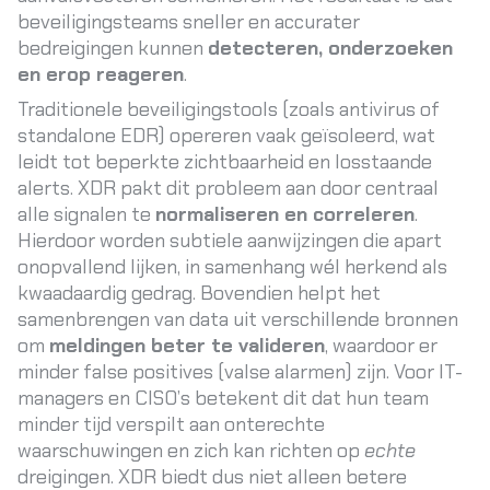
beveiligingsteams sneller en accurater
bedreigingen kunnen
detecteren, onderzoeken
en erop reageren
.
Traditionele beveiligingstools (zoals antivirus of
standalone EDR) opereren vaak geïsoleerd, wat
leidt tot beperkte zichtbaarheid en losstaande
alerts. XDR pakt dit probleem aan door centraal
alle signalen te
normaliseren en correleren
.
Hierdoor worden subtiele aanwijzingen die apart
onopvallend lijken, in samenhang wél herkend als
kwaadaardig gedrag. Bovendien helpt het
samenbrengen van data uit verschillende bronnen
om
meldingen beter te valideren
, waardoor er
minder false positives (valse alarmen) zijn
. Voor IT-
managers en CISO’s betekent dit dat hun team
minder tijd verspilt aan onterechte
waarschuwingen en zich kan richten op
echte
dreigingen. XDR biedt dus niet alleen betere