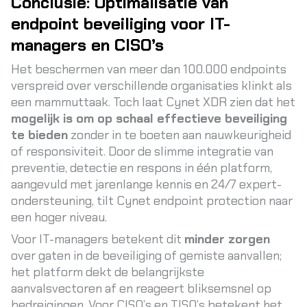
Conclusie: Optimalisatie van
endpoint beveiliging voor IT-
managers en CISO’s
Het beschermen van meer dan 100.000 endpoints
verspreid over verschillende organisaties klinkt als
een mammuttaak. Toch laat Cynet XDR zien dat het
mogelijk is om op schaal effectieve beveiliging
te bieden
zonder in te boeten aan nauwkeurigheid
of responsiviteit. Door de slimme integratie van
preventie, detectie en respons in één platform,
aangevuld met jarenlange kennis en 24/7 expert-
ondersteuning, tilt Cynet endpoint protection naar
een hoger niveau.
Voor IT-managers betekent dit
minder zorgen
over gaten in de beveiliging of gemiste aanvallen;
het platform dekt de belangrijkste
aanvalsvectoren af en reageert bliksemsnel op
bedreigingen. Voor CISO’s en TISO’s betekent het