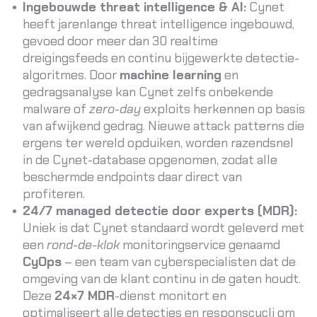
Ingebouwde threat intelligence & AI:
Cynet
heeft jarenlange threat intelligence ingebouwd,
gevoed door meer dan 30 realtime
dreigingsfeeds
en continu bijgewerkte detectie-
algoritmes. Door
machine learning
en
gedragsanalyse kan Cynet zelfs onbekende
malware of
zero-day
exploits herkennen op basis
van afwijkend gedrag. Nieuwe attack patterns die
ergens ter wereld opduiken, worden razendsnel
in de Cynet-database opgenomen, zodat alle
beschermde endpoints daar direct van
profiteren.
24/7 managed detectie door experts (MDR):
Uniek is dat Cynet standaard wordt geleverd met
een
rond-de-klok
monitoringservice genaamd
CyOps
– een team van cyberspecialisten dat de
omgeving van de klant continu in de gaten houdt.
Deze
24×7 MDR
-dienst monitort en
optimaliseert alle detecties en responscycli om