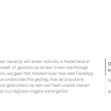
oet namelijk elk ander individu in Nederland al
D
tomaat of gewoon op straat in een wanhopige
o
ou, we gaan het hebben over hoe veel FaceApp
hun ondoordachte gedrag, hoe de populaire
R
n gebruikers op een wel heel unieke manier
 hun digitale vingers werd getikt.
B