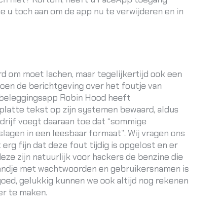
e u toch aan om de app nu te verwijderen en in
ard om moet lachen, maar tegelijkertijd ook een
oen de berichtgeving over het foutje van
 beleggingsapp Robin Hood heeft
latte tekst op zijn systemen bewaard, aldus
rijf voegt daaraan toe dat “sommige
gen in een leesbaar formaat”. Wij vragen ons
 erg fijn dat deze fout tijdig is opgelost en er
eze zijn natuurlijk voor hackers de benzine die
standje met wachtwoorden en gebruikersnamen is
goed, gelukkig kunnen we ook altijd nog rekenen
er te maken.