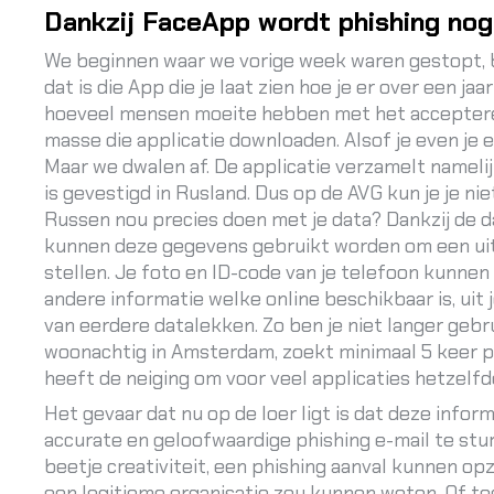
Dankzij FaceApp wordt phishing nog
We beginnen waar we
vorige week
waren gestopt, 
dat is die App die je laat zien hoe je er over een jaa
hoeveel mensen moeite hebben met het acceptere
masse die applicatie downloaden. Alsof je even je e
Maar we dwalen af. De applicatie verzamelt namelij
is gevestigd in Rusland. Dus op de AVG kun je je n
Russen nou precies doen met je data? Dankzij de da
kunnen deze gegevens gebruikt worden om een uitg
stellen. Je foto en ID-code van je telefoon kunn
andere informatie welke online beschikbaar is, uit 
van eerdere datalekken. Zo ben je niet langer gebru
woonachtig in Amsterdam, zoekt minimaal 5 keer 
heeft de neiging om voor veel applicaties hetzelf
Het gevaar dat nu op de loer ligt is dat deze info
accurate en geloofwaardige phishing e-mail te stur
beetje creativiteit, een phishing aanval kunnen op
een legitieme organisatie zou kunnen weten. Of t