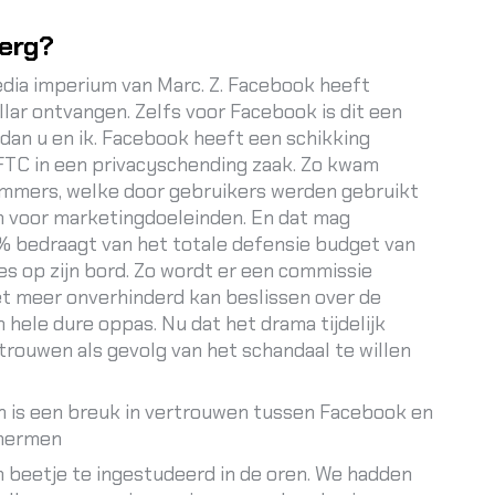
berg?
media imperium van Marc. Z. Facebook heeft
ollar ontvangen. Zelfs voor Facebook is dit een
r dan u en ik. Facebook heeft een schikking
TC in een privacyschending zaak. Zo kwam
mmers, welke door gebruikers werden gebruikt
n voor marketingdoeleinden. En dat mag
50% bedraagt van het totale defensie budget van
es op zijn bord. Zo wordt er een commissie
t meer onverhinderd kan beslissen over de
n hele dure oppas. Nu dat het drama tijdelijk
trouwen als gevolg van het schandaal te willen
n is een breuk in vertrouwen tussen Facebook en
chermen
n beetje te ingestudeerd in de oren. We hadden