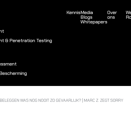
Kennis
Media
Over
We
Blogs
ons
Ro
Whitepapers
nt
nt & Penetration Testing
sessment
 Bescherming
 BELEGGEN WAS NOG NOOIT ZO GEVAARLIJK? | MARC Z. ZEGT SORRY