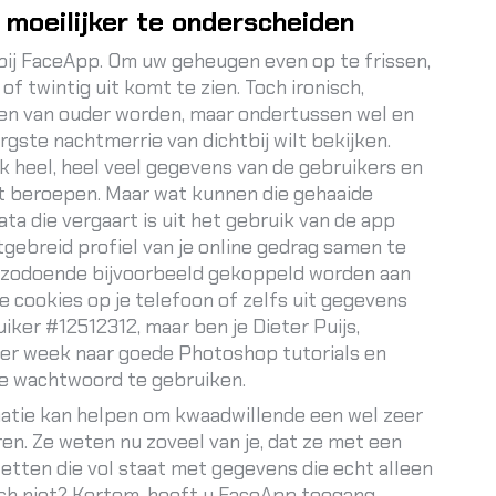
 moeilijker te onderscheiden
bij FaceApp. Om uw geheugen even op te frissen,
r of twintig uit komt te zien. Toch ironisch,
n van ouder worden, maar ondertussen wel en
rgste nachtmerrie van dichtbij wilt bekijken.
k heel, heel veel gegevens van de gebruikers en
iet beroepen. Maar wat kunnen die gehaaide
ta die vergaart is uit het gebruik van de app
ebreid profiel van je online gedrag samen te
en zodoende bijvoorbeeld gekoppeld worden aan
je cookies op je telefoon of zelfs uit gegevens
iker #12512312, maar ben je Dieter Puijs,
per week naar goede Photoshop tutorials en
de wachtwoord te gebruiken.
rmatie kan helpen om kwaadwillende een wel zeer
en. Ze weten nu zoveel van je, dat ze met een
zetten die vol staat met gegevens die echt alleen
och niet? Kortom, heeft u FaceApp toegang