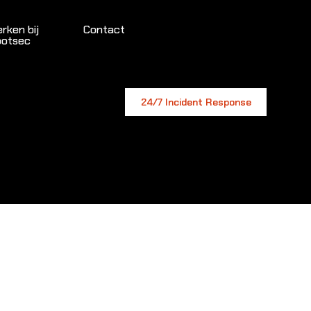
rken bij
Contact
otsec
24/7 Incident Response