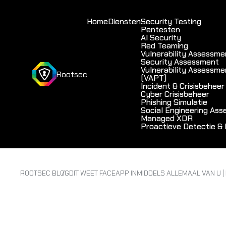
Home
Diensten
Security Testing
Pentesten
AI Security
Red Teaming
Vulnerability Assessme
Security Assessment
Vulnerability Assessme
Rootsec
(VAPT)
Incident & Crisisbeheer
Cyber Crisisbeheer
Phishing Simulatie
Social Engineering As
Managed XDR
Proactieve Detectie &
ROOTSEC BLOG
DIT WEET FACEAPP INMIDDELS ALLEMAAL VAN U |