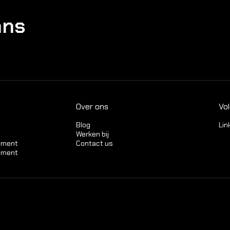
ans
Over ons
Vo
Blog
Lin
Werken bij
ssment
Contact us
ement