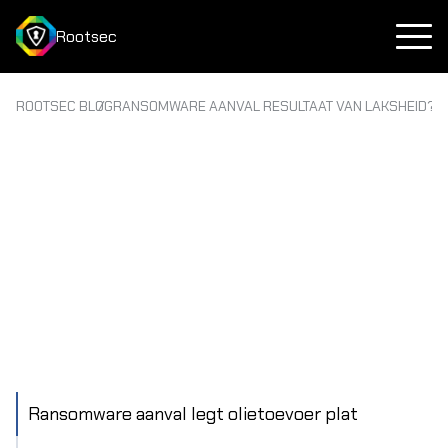
Rootsec
ROOTSEC BLOG
RANSOMWARE AANVAL RESULTAAT VAN LAKSHEID?
Ransomware aanval legt olietoevoer plat