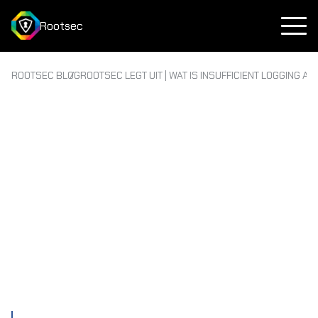
Rootsec
ROOTSEC BLOG
ROOTSEC LEGT UIT | WAT IS INSUFFICIENT LOGGING A