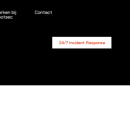
rken bij
Contact
otsec
24/7 Incident Response