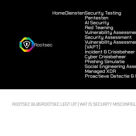
Home
Diensten
Security Testing
Pentesten
AI Security
Red Teaming
Vulnerability Assessme
Security Assessment
Vulnerability Assessme
Rootsec
(VAPT)
Incident & Crisisbeheer
Cyber Crisisbeheer
Phishing Simulatie
Social Engineering As
Managed XDR
Proactieve Detectie &
ROOTSEC BLOG
ROOTSEC LEGT UIT | WAT IS SECURITY MISCONFIG