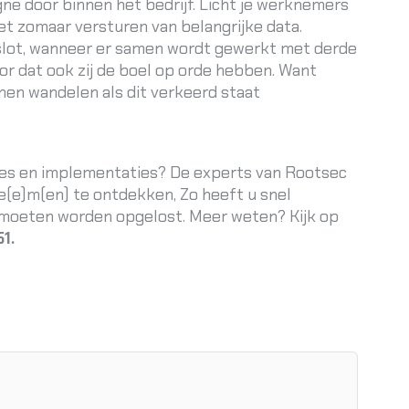
ne door binnen het bedrijf. Licht je werknemers
t zomaar versturen van belangrijke data.
t slot, wanneer er samen wordt gewerkt met derde
voor dat ook zij de boel op orde hebben. Want
nnen wandelen als dit verkeerd staat
ies en implementaties? De experts van Rootsec
te(e)m(en) te ontdekken, Zo heeft u snel
e moeten worden opgelost. Meer weten? Kijk op
1.