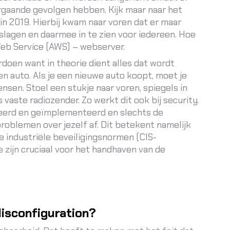
vergaande gevolgen hebben. Kijk maar naar het
‘ in 2019. Hierbij kwam naar voren dat er maar
lagen en daarmee in te zien voor iedereen. Hoe
eb Service (AWS) – webserver.
doen want in theorie dient alles dat wordt
en auto. Als je een nieuwe auto koopt, moet je
sen. Stoel een stukje naar voren, spiegels in
 vaste radiozender. Zo werkt dit ook bij security.
nieerd en geïmplementeerd en slechts de
oblemen over jezelf af. Dit betekent namelijk
de industriële beveiligingsnormen (CIS-
zijn cruciaal voor het handhaven van de
Misconfiguration?