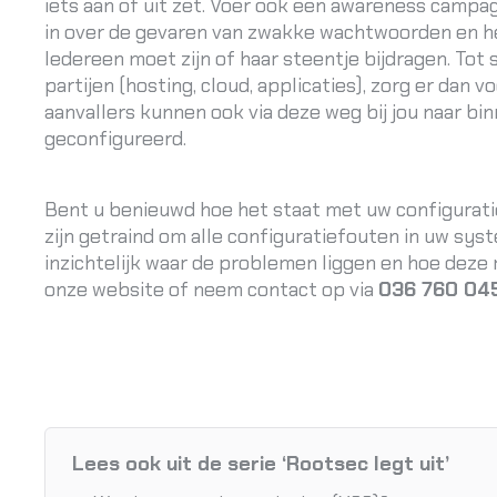
iets aan of uit zet. Voer ook een awareness campag
in over de gevaren van zwakke wachtwoorden en he
Iedereen moet zijn of haar steentje bijdragen. To
partijen (hosting, cloud, applicaties), zorg er dan 
aanvallers kunnen ook via deze weg bij jou naar bi
geconfigureerd.
Bent u benieuwd hoe het staat met uw configurat
zijn getraind om alle configuratiefouten in uw sys
inzichtelijk waar de problemen liggen en hoe dez
onze
website
of neem contact op via
036 760 045
Lees ook uit de serie ‘Rootsec legt uit’