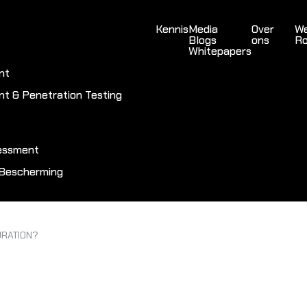
Kennis
Media
Over
We
Blogs
ons
Ro
Whitepapers
nt
nt & Penetration Testing
sessment
 Bescherming
URATION?