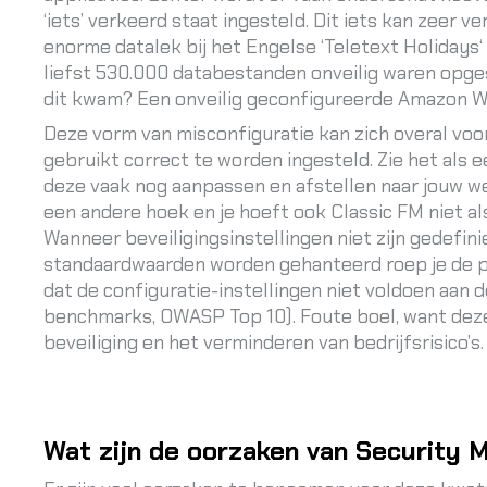
‘iets’ verkeerd staat ingesteld. Dit iets kan zeer 
enorme datalek bij het Engelse ‘
Teletext Holidays
liefst 530.000 databestanden onveilig waren opges
dit kwam? Een onveilig geconfigureerde Amazon W
Deze vorm van misconfiguratie kan zich overal voor
gebruikt correct te worden ingesteld. Zie het als e
deze vaak nog aanpassen en afstellen naar jouw wen
een andere hoek en je hoeft ook Classic FM niet als
Wanneer beveiligingsinstellingen niet zijn gedefi
standaardwaarden worden gehanteerd roep je de pr
dat de configuratie-instellingen niet voldoen aan 
benchmarks, OWASP Top 10). Foute boel, want deze 
beveiliging en het verminderen van bedrijfsrisico’s.
Wat zijn de oorzaken van Security 