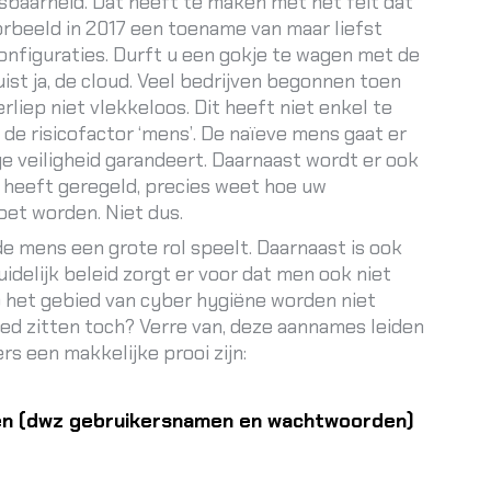
sbaarheid. Dat heeft te maken met het feit dat
orbeeld in 2017 een toename van maar liefst
onfiguraties. Durft u een gokje te wagen met de
ist ja, de cloud. Veel bedrijven begonnen toen
rliep niet vlekkeloos. Dit heeft niet enkel te
e risicofactor ‘mens’. De naïeve mens gaat er
ge veiligheid garandeert. Daarnaast wordt er ook
p heeft geregeld, precies weet hoe uw
oet worden. Niet dus.
e mens een grote rol speelt. Daarnaast is ook
idelijk beleid zorgt er voor dat men ook niet
op het gebied van cyber hygiëne worden niet
oed zitten toch? Verre van, deze aannames leiden
s een makkelijke prooi zijn:
gen (dwz gebruikersnamen en wachtwoorden)