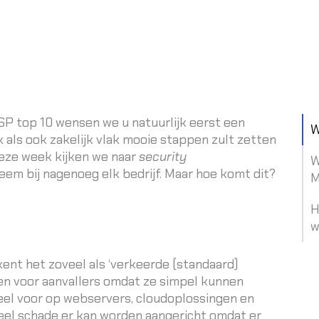
P top 10 wensen we u natuurlijk eerst een
W
 als ook zakelijk vlak mooie stappen zult zetten
 Deze week kijken we naar
security
W
eem bij nagenoeg elk bedrijf. Maar hoe komt dit?
M
H
w
kent het zoveel als ‘verkeerde (standaard)
ten voor aanvallers omdat ze simpel kunnen
el voor op webservers, cloudoplossingen en
veel schade er kan worden aangericht omdat er