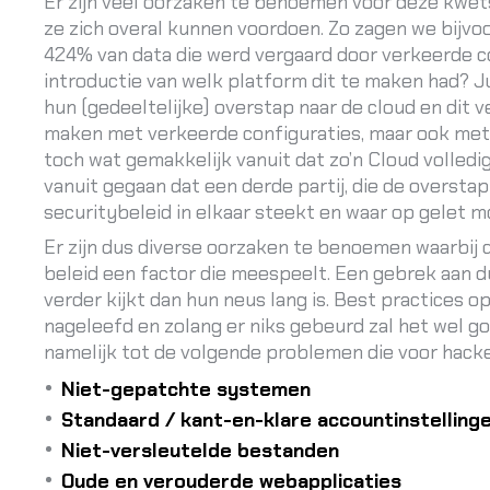
Er zijn veel oorzaken te benoemen voor deze kwet
ze zich overal kunnen voordoen. Zo zagen we bijvo
424%
van data die werd vergaard door verkeerde c
introductie van welk platform dit te maken had? Ju
hun (gedeeltelijke) overstap naar de cloud en dit ve
maken met verkeerde configuraties, maar ook met d
toch wat gemakkelijk vanuit dat zo’n Cloud volledi
vanuit gegaan dat een derde partij, die de oversta
securitybeleid in elkaar steekt en waar op gelet m
Er zijn dus diverse oorzaken te benoemen waarbij d
beleid een factor die meespeelt. Een gebrek aan du
verder kijkt dan hun neus lang is. Best practices 
nageleefd en zolang er niks gebeurd zal het wel g
namelijk tot de volgende problemen die voor hacker
Niet-gepatchte systemen
Standaard / kant-en-klare accountinstellin
Niet-versleutelde bestanden
Oude en verouderde webapplicaties