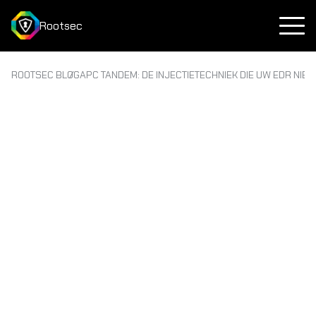
Rootsec
ROOTSEC BLOG
APC TANDEM: DE INJECTIETECHNIEK DIE UW EDR NIET 