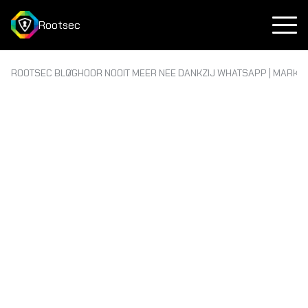
Rootsec
ROOTSEC BLOG
HOOR NOOIT MEER NEE DANKZIJ WHATSAPP | MARK Z